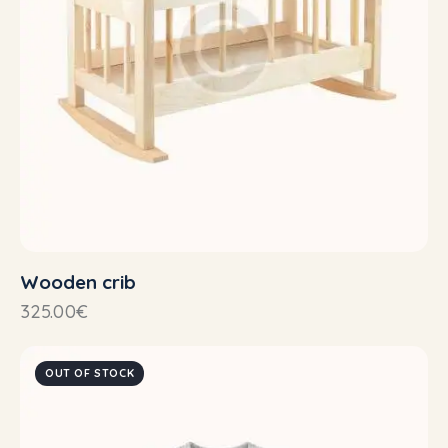
Wooden crib
325.00
€
OUT OF STOCK