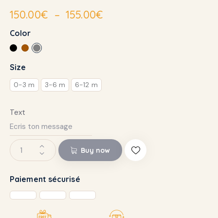
150.00
€
–
155.00
€
Color
Size
0-3 m
3-6 m
6-12 m
Text
Buy now
Paiement sécurisé