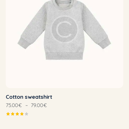
Cotton sweatshirt
75.00
€
–
79.00
€
Note
4.00