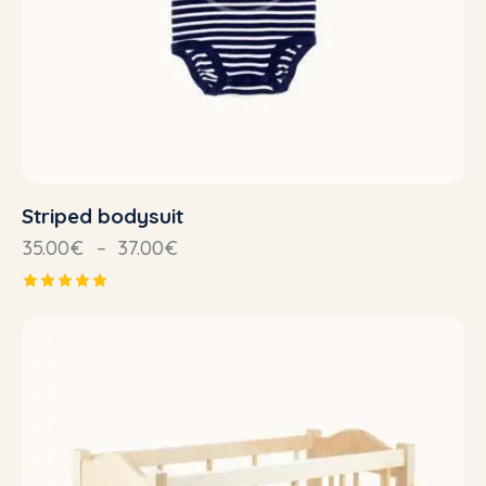
Striped bodysuit
35.00
€
–
37.00
€
Note
5.00
sur 5