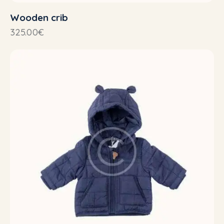
Wooden crib
325.00
€