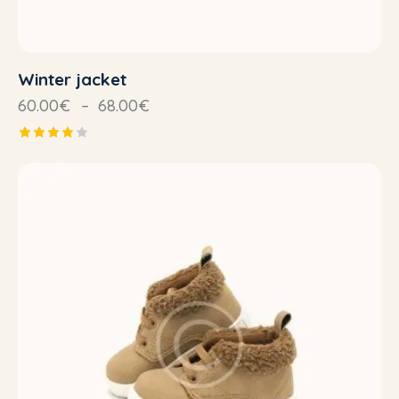
Winter jacket
60.00
€
–
68.00
€
Note
4.00
sur 5