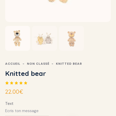
ACCUEIL
NON CLASSÉ
KNITTED BEAR
Knitted bear
Noté
1
22.00
€
5.00
sur 5
basé
Text
sur
notation
client