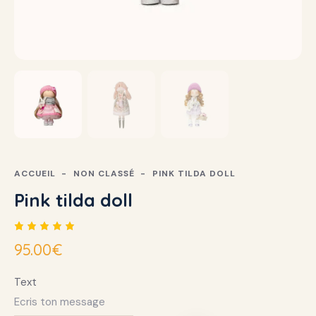
ACCUEIL
NON CLASSÉ
PINK TILDA DOLL
Pink tilda doll
Noté
1
95.00
€
5.00
sur 5
basé
Text
sur
notation
client