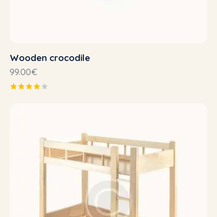
Wooden crocodile
99.00
€
Note
4.00
sur 5