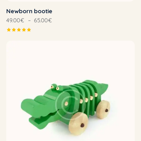
Newborn bootie
49.00
€
–
65.00
€
Note
5.00
sur 5