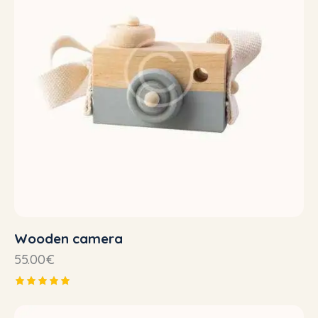
Wooden camera
55.00
€
Note
5.00