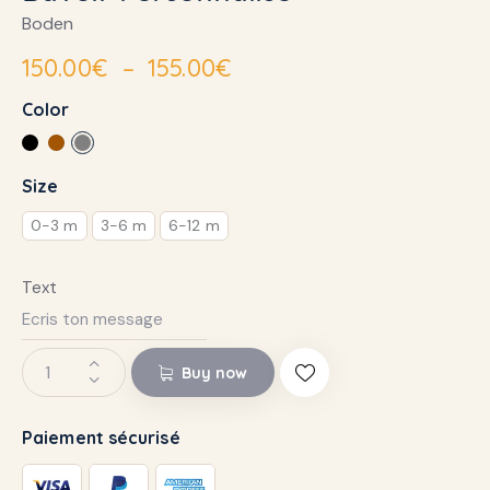
Boden
150.00
€
–
155.00
€
Color
Size
0-3 m
3-6 m
6-12 m
Text
Buy now
Paiement sécurisé