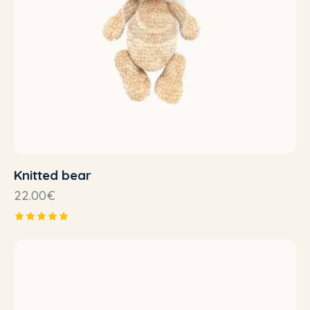
Knitted bear
22.00
€
Note
5.00
sur 5